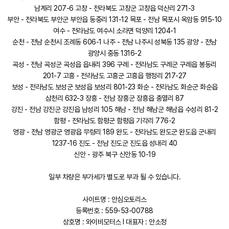
남계리 207-6 고창 - 전라북도 고창군 고창읍 덕산리 271-3
부안 - 전라북도 부안군 부안읍 동중리 131-12 목포 - 전남 목포시 옥암동 915-10
여수 - 전라남도 여수시 소라면 덕양리 1204-1
순천 - 전남 순천시 조례동 606-1 나주 - 전남 나주시 성북동 135 광양 - 전남
광양시 중동 1316-2
곡성 - 전남 곡성군 곡성읍 읍내리 396 구례 - 전라남도 구례군 구례읍 봉동리
201-7 고흥 - 전라남도 고흥군 고흥읍 행정리 217-27
보성 - 전라남도 보성군 보성읍 보성리 801-23 화순 - 전라남도 화순군 화순읍
삼천리 632-3 장흥 - 전남 장흥군 장흥읍 충열리 87
강진 - 전남 강진군 강진읍 남성리 105 해남 - 전남 해남군 해남읍 수성리 81-2
함평 - 전라남도 함평군 함평읍 기각리 776-2
영광 - 전남 영광군 영광읍 무령리 189 완도 - 전라남도 완도군 완도읍 군내리
1237-16 진도 - 전남 진도군 진도읍 성내리 40
신안 - 광주 북구 신안동 10-19
일부 차량은 부가세가 별도로 부과 될 수 있습니다.
사이트명 : 안심오토리스
등록번호 : 559-53-00788
상호명 : 와이비모터스 l 대표자 : 안소정