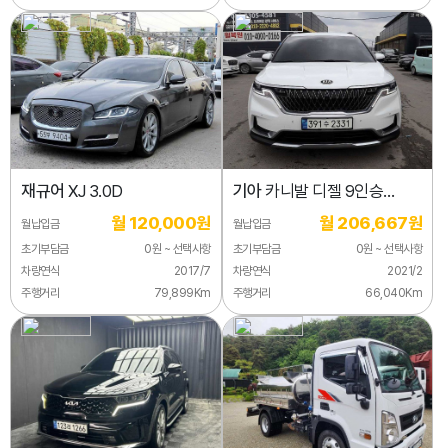
재규어
XJ 3.0D
기아
카니발 디젤 9인승
노블레스
월 120,000원
월 206,667원
월납입금
월납입금
초기부담금
0원 ~ 선택사항
초기부담금
0원 ~ 선택사항
차량연식
2017/7
차량연식
2021/2
주행거리
79,899Km
주행거리
66,040Km