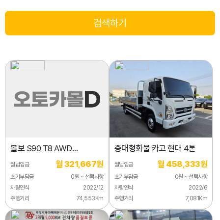
볼보
S90 T8 AWD
중대형화물
카고 현대 4톤
얼티메이트 브라이트
월 321,667원
월 458,333원
월납입금
월납입금
초기부담금
0원 ~ 선택사항
초기부담금
0원 ~ 선택사항
차량연식
2022/12
차량연식
2022/6
주행거리
74,553Km
주행거리
7,081Km