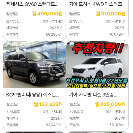
제네시스
GV60 스탠다드
기아
모하비 4WD 마스터즈
AWD
월 400,000원
월 310,000원
월납입금
월납입금
초기부담금
0원 ~ 선택사항
초기부담금
0원 ~ 선택사항
차량연식
2022/10
차량연식
2022/1
주행거리
68,295Km
주행거리
40,072Km
KG모빌리티(쌍용)
렉스턴
기아
카니발 디젤 9인승
디젤 2.2 2WD
노블레스
월 153,333원
월 225,000원
월납입금
월납입금
초기부담금
0원 ~ 선택사항
초기부담금
0원 ~ 선택사항
차량연식
2024/7
차량연식
2021/11
주행거리
83,343Km
주행거리
56,317Km