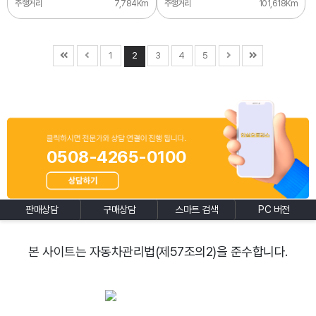
주행거리
7,784Km
주행거리
101,618Km
1
2
3
4
5
0508-4265-0100
판매상담
구매상담
스마트 검색
PC 버전
본 사이트는 자동차관리법(제57조의2)을 준수합니다.