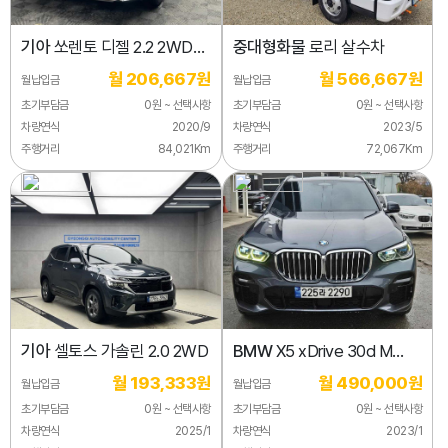
기아
쏘렌토 디젤 2.2 2WD
중대형화물
로리 살수차
노블레스
월 206,667원
월 566,667원
월납입금
월납입금
초기부담금
0원 ~ 선택사항
초기부담금
0원 ~ 선택사항
차량연식
2020/9
차량연식
2023/5
주행거리
84,021Km
주행거리
72,067Km
기아
셀토스 가솔린 2.0 2WD
BMW
X5 xDrive 30d M
스포츠
월 193,333원
월 490,000원
월납입금
월납입금
초기부담금
0원 ~ 선택사항
초기부담금
0원 ~ 선택사항
차량연식
2025/1
차량연식
2023/1