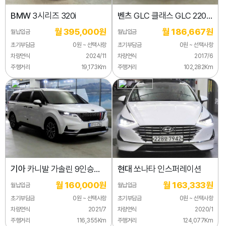
BMW
3시리즈 320i
벤츠
GLC 클래스 GLC 220 d
4MATIC
월 395,000원
월 186,667원
월납입금
월납입금
초기부담금
0원 ~ 선택사항
초기부담금
0원 ~ 선택사항
차량연식
2024/11
차량연식
2017/6
주행거리
19,173Km
주행거리
102,282Km
기아
카니발 가솔린 9인승
현대
쏘나타 인스퍼레이션
프레스티지
월 160,000원
월 163,333원
월납입금
월납입금
초기부담금
0원 ~ 선택사항
초기부담금
0원 ~ 선택사항
차량연식
2021/7
차량연식
2020/1
주행거리
116,355Km
주행거리
124,077Km