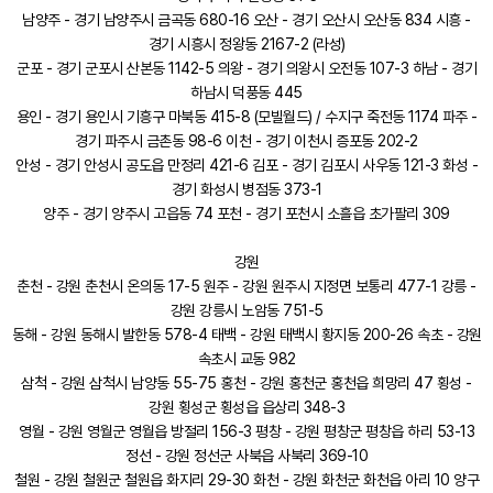
남양주 - 경기 남양주시 금곡동 680-16 오산 - 경기 오산시 오산동 834 시흥 -
경기 시흥시 정왕동 2167-2 (라성)
군포 - 경기 군포시 산본동 1142-5 의왕 - 경기 의왕시 오전동 107-3 하남 - 경기
하남시 덕풍동 445
용인 - 경기 용인시 기흥구 마북동 415-8 (모빌월드) / 수지구 죽전동 1174 파주 -
경기 파주시 금촌동 98-6 이천 - 경기 이천시 증포동 202-2
안성 - 경기 안성시 공도읍 만정리 421-6 김포 - 경기 김포시 사우동 121-3 화성 -
경기 화성시 병점동 373-1
양주 - 경기 양주시 고읍동 74 포천 - 경기 포천시 소흘읍 초가팔리 309
강원
춘천 - 강원 춘천시 온의동 17-5 원주 - 강원 원주시 지정면 보통리 477-1 강릉 -
강원 강릉시 노암동 751-5
동해 - 강원 동해시 발한동 578-4 태백 - 강원 태백시 황지동 200-26 속초 - 강원
속초시 교동 982
삼척 - 강원 삼척시 남양동 55-75 홍천 - 강원 홍천군 홍천읍 희망리 47 횡성 -
강원 횡성군 횡성읍 읍상리 348-3
영월 - 강원 영월군 영월읍 방절리 156-3 평창 - 강원 평창군 평창읍 하리 53-13
정선 - 강원 정선군 사북읍 사북리 369-10
철원 - 강원 철원군 철원읍 화지리 29-30 화천 - 강원 화천군 화천읍 아리 10 양구