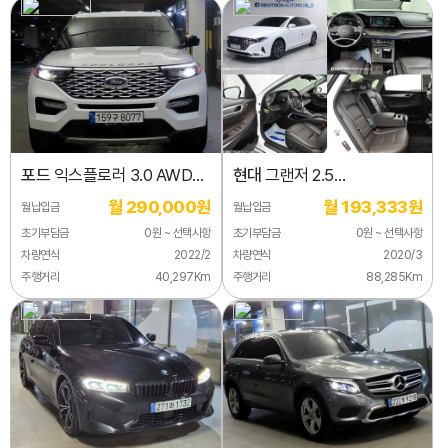
포드
익스플로러 3.0 AWD
현대
그랜저 2.5
플래티넘
익스클루시브
월 290,000원
월 193,333원
월납입금
월납입금
초기부담금
0원 ~ 선택사항
초기부담금
0원 ~ 선택사항
차량연식
2022/2
차량연식
2020/3
주행거리
40,297Km
주행거리
88,285Km