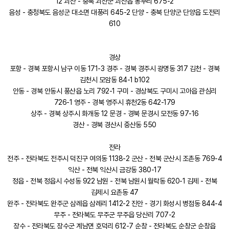
12 괴산 - 충북 괴산군 괴산읍 동부리 675-2
음성 - 충청북도 음성군 대소면 대풍리 645-2 단양 - 충북 단양군 단양읍 도전리
610
경상
포항 - 경북 포항시 남구 이동 171-3 경주 - 경북 경주시 광명동 317 김천 - 경북
김천시 모암동 84-1 b102
안동 - 경북 안동시 풍산읍 노리 792-1 구미 - 경상북도 구미시 고아읍 관심리
726-1 영주 - 경북 영주시 휴천2동 642-179
상주 - 경북 상주시 화개동 12 문경 - 경북 문경시 모전동 97-16
경산 - 경북 경산시 중산동 550
전라
전주 - 전라북도 전주시 덕진구 여의동 1138-2 군산 - 전북 군산시 조촌동 769-4
익산 - 전북 익산시 금강동 380-17
정읍 - 전북 정읍시 수성동 922 남원 - 전북 남원시 월락동 620-1 김제 - 전북
김제시 요촌동 47
완주 - 전라북도 완주군 삼례읍 삼례리 1412-2 진안 - 경기 화성시 병점동 844-4
무주 - 전라북도 무주군 무주읍 당산리 707-2
장수 - 전라북도 장수군 계남면 호덕리 612-7 순창 - 전라북도 순창군 순창읍