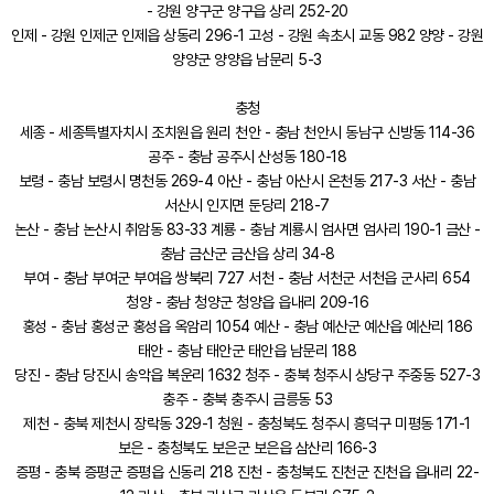
- 강원 양구군 양구읍 상리 252-20
인제 - 강원 인제군 인제읍 상동리 296-1 고성 - 강원 속초시 교동 982 양양 - 강원
양양군 양양읍 남문리 5-3
충청
세종 - 세종특별자치시 조치원읍 원리 천안 - 충남 천안시 동남구 신방동 114-36
공주 - 충남 공주시 산성동 180-18
보령 - 충남 보령시 명천동 269-4 아산 - 충남 아산시 온천동 217-3 서산 - 충남
서산시 인지면 둔당리 218-7
논산 - 충남 논산시 취암동 83-33 계룡 - 충남 계룡시 엄사면 엄사리 190-1 금산 -
충남 금산군 금산읍 상리 34-8
부여 - 충남 부여군 부여읍 쌍북리 727 서천 - 충남 서천군 서천읍 군사리 654
청양 - 충남 청양군 청양읍 읍내리 209-16
홍성 - 충남 홍성군 홍성읍 옥암리 1054 예산 - 충남 예산군 예산읍 예산리 186
태안 - 충남 태안군 태안읍 남문리 188
당진 - 충남 당진시 송악읍 복운리 1632 청주 - 충북 청주시 상당구 주중동 527-3
충주 - 충북 충주시 금릉동 53
제천 - 충북 제천시 장락동 329-1 청원 - 충청북도 청주시 흥덕구 미평동 171-1
보은 - 충청북도 보은군 보은읍 삼산리 166-3
증평 - 충북 증평군 증평읍 신동리 218 진천 - 충청북도 진천군 진천읍 읍내리 22-