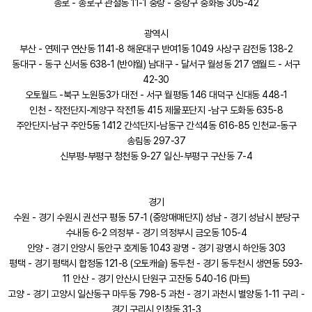
종로 - 종로구 관철동 11-1 중랑 - 중랑구 중화동 305-42
광역시
부산 - 연제구 연산동 1141-8 해운대구 반여1동 1049 사상구 감전동 138-2
동대구 - 동구 신서동 638-1 (반야월) 남대구 - 달서구 월성동 217 엠월드 - 서구
42-30
오토월드 -북구 노원동3가 대전 - 서구 월평동 146 대덕구 신대동 448-1
인천 - 작전단지-계양구 작전1동 415 제물포단지 -남구 도화동 635-8
주안단지-남구 주안5동 1412 간석단지-남동구 간석4동 616-85 인천교-동구
송림동 297-37
신부평-부평구 청천동 9-27 일신-부평구 구산동 7-4
경기
수원 - 경기 수원시 권선구 평동 57-1 (중앙매매단지) 성남 - 경기 성남시 분당구
수내동 6-2 의정부 - 경기 의정부시 금오동 105-4
안양 - 경기 안양시 동안구 호계동 1043 광명 - 경기 광명시 하안동 303
평택 - 경기 평택시 합정동 121-8 (오토캐슬) 동두천 - 경기 동두천시 생연동 593-
11 안산 - 경기 안산시 단원구 고잔동 540-16 (마트)
고양 - 경기 고양시 일산동구 마두동 798-5 과천 - 경기 과천시 별양동 1-11 구리 -
경기 구리시 인창동 31-3