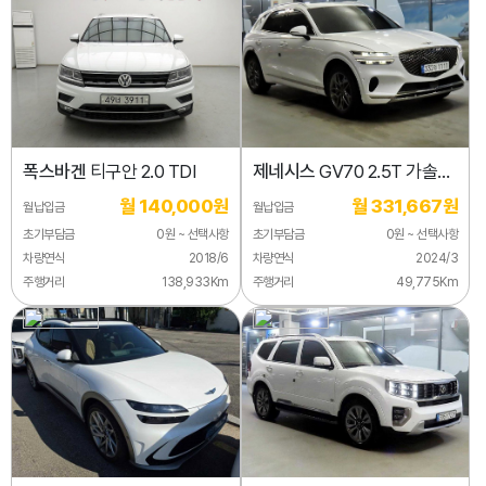
폭스바겐
티구안 2.0 TDI
제네시스
GV70 2.5T 가솔린
2WD
월 140,000원
월 331,667원
월납입금
월납입금
초기부담금
0원 ~ 선택사항
초기부담금
0원 ~ 선택사항
차량연식
2018/6
차량연식
2024/3
주행거리
138,933Km
주행거리
49,775Km