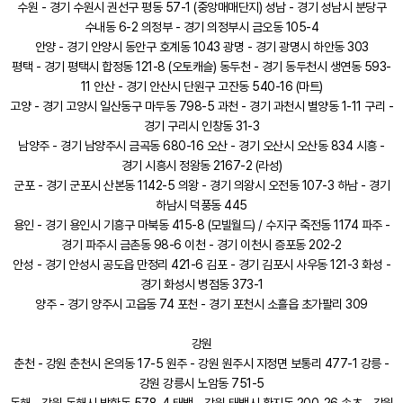
수원 - 경기 수원시 권선구 평동 57-1 (중앙매매단지) 성남 - 경기 성남시 분당구
수내동 6-2 의정부 - 경기 의정부시 금오동 105-4
안양 - 경기 안양시 동안구 호계동 1043 광명 - 경기 광명시 하안동 303
평택 - 경기 평택시 합정동 121-8 (오토캐슬) 동두천 - 경기 동두천시 생연동 593-
11 안산 - 경기 안산시 단원구 고잔동 540-16 (마트)
고양 - 경기 고양시 일산동구 마두동 798-5 과천 - 경기 과천시 별양동 1-11 구리 -
경기 구리시 인창동 31-3
남양주 - 경기 남양주시 금곡동 680-16 오산 - 경기 오산시 오산동 834 시흥 -
경기 시흥시 정왕동 2167-2 (라성)
군포 - 경기 군포시 산본동 1142-5 의왕 - 경기 의왕시 오전동 107-3 하남 - 경기
하남시 덕풍동 445
용인 - 경기 용인시 기흥구 마북동 415-8 (모빌월드) / 수지구 죽전동 1174 파주 -
경기 파주시 금촌동 98-6 이천 - 경기 이천시 증포동 202-2
안성 - 경기 안성시 공도읍 만정리 421-6 김포 - 경기 김포시 사우동 121-3 화성 -
경기 화성시 병점동 373-1
양주 - 경기 양주시 고읍동 74 포천 - 경기 포천시 소흘읍 초가팔리 309
강원
춘천 - 강원 춘천시 온의동 17-5 원주 - 강원 원주시 지정면 보통리 477-1 강릉 -
강원 강릉시 노암동 751-5