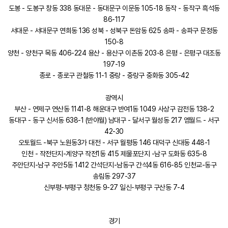
도봉 - 도봉구 창동 338 동대문 - 동대문구 이문동 105-18 동작 - 동작구 흑석동
86-117
서대문 - 서대문구 연희동 136 성북 - 성북구 돈암동 625 송파 - 송파구 문정동
150-8
양천 - 양천구 목동 406-224 용산 - 용산구 이촌동 203-8 은평 - 은평구 대조동
197-19
종로 - 종로구 관철동 11-1 중랑 - 중랑구 중화동 305-42
광역시
부산 - 연제구 연산동 1141-8 해운대구 반여1동 1049 사상구 감전동 138-2
동대구 - 동구 신서동 638-1 (반야월) 남대구 - 달서구 월성동 217 엠월드 - 서구
42-30
오토월드 -북구 노원동3가 대전 - 서구 월평동 146 대덕구 신대동 448-1
인천 - 작전단지-계양구 작전1동 415 제물포단지 -남구 도화동 635-8
주안단지-남구 주안5동 1412 간석단지-남동구 간석4동 616-85 인천교-동구
송림동 297-37
신부평-부평구 청천동 9-27 일신-부평구 구산동 7-4
경기