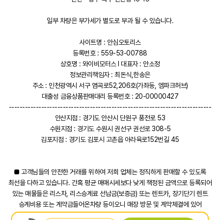
일부 차량은 부가세가 별도로 부과 될 수 있습니다.
사이트명 : 안심오토리스
등록번호 : 559-53-00788
상호명 : 와이비모터스 l 대표자 : 안소정
정보관리책임자 : 최돈식,한송은
주소 : 인천광역시 서구 염곡로52,206호(가좌동, 엠파크허브)
대출성 금융상품판매대리 등록번호 : 20-00000427
---------------------------------------------------------------------------
안산지점 : 경기도 안산시 단원구 풍전로 53
수원지점 : 경기도 수원시 권선구 권선로 308-5
김포지점 : 경기도 김포시 고촌읍 아라육로152번길 45
■ 고객님들의 안전한 거래를 위하여 저희 업체는 정직하게 판매할 수 있도록
최선을 다하고 있습니다. 간혹 평균 매매시세보다 낮게 책정된 금액으로 등록되어
있는 매물들은 리스차, 리스승계료 선납금(보증금) 또는 렌트카, 장기단기 렌트
승계비용 또는 계약금들어온차량 등이오니 매장 방문 및 계약체결에 있어
착오없으시기 바랍니다. 감사합니다.■