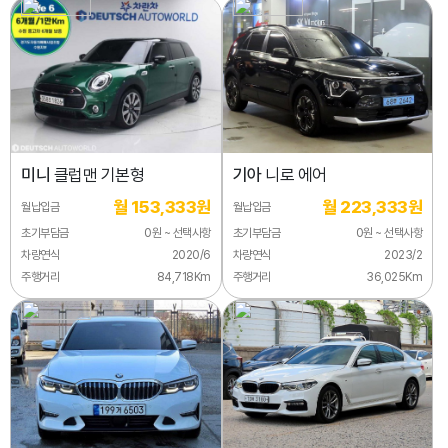
미니
클럽맨 기본형
기아
니로 에어
월 153,333원
월 223,333원
월납입금
월납입금
초기부담금
0원 ~ 선택사항
초기부담금
0원 ~ 선택사항
차량연식
2020/6
차량연식
2023/2
주행거리
84,718Km
주행거리
36,025Km