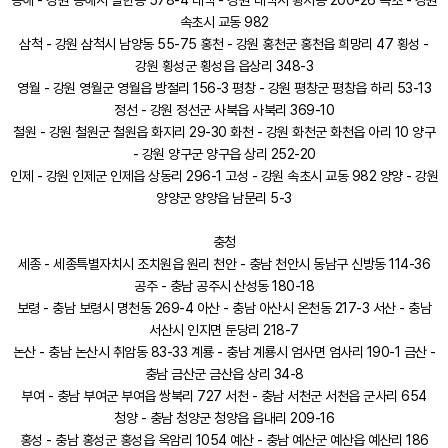
동해 - 강원 동해시 발한동 578-4 태백 - 강원 태백시 황지동 200-26 속초 - 강원
속초시 교동 982
삼척 - 강원 삼척시 남양동 55-75 홍천 - 강원 홍천군 홍천읍 희망리 47 횡성 -
강원 횡성군 횡성읍 읍상리 348-3
영월 - 강원 영월군 영월읍 방절리 156-3 평창 - 강원 평창군 평창읍 하리 53-13
정선 - 강원 정선군 사북읍 사북리 369-10
철원 - 강원 철원군 철원읍 화지리 29-30 화천 - 강원 화천군 화천읍 아리 10 양구
- 강원 양구군 양구읍 상리 252-20
인제 - 강원 인제군 인제읍 상동리 296-1 고성 - 강원 속초시 교동 982 양양 - 강원
양양군 양양읍 남문리 5-3
충청
세종 - 세종특별자치시 조치원읍 원리 천안 - 충남 천안시 동남구 신방동 114-36
공주 - 충남 공주시 산성동 180-18
보령 - 충남 보령시 명천동 269-4 아산 - 충남 아산시 온천동 217-3 서산 - 충남
서산시 인지면 둔당리 218-7
논산 - 충남 논산시 취암동 83-33 계룡 - 충남 계룡시 엄사면 엄사리 190-1 금산 -
충남 금산군 금산읍 상리 34-8
부여 - 충남 부여군 부여읍 쌍북리 727 서천 - 충남 서천군 서천읍 군사리 654
청양 - 충남 청양군 청양읍 읍내리 209-16
홍성 - 충남 홍성군 홍성읍 옥암리 1054 예산 - 충남 예산군 예산읍 예산리 186