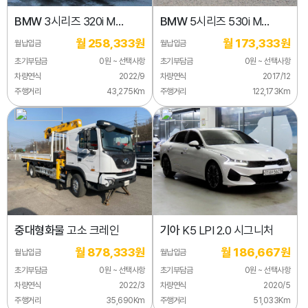
BMW
3시리즈 320i M
BMW
5시리즈 530i M
스포츠
스포츠
월 258,333원
월 173,333원
월납입금
월납입금
초기부담금
0원 ~ 선택사항
초기부담금
0원 ~ 선택사항
차량연식
2022/9
차량연식
2017/12
주행거리
43,275Km
주행거리
122,173Km
중대형화물
고소 크레인
기아
K5 LPI 2.0 시그니처
월 878,333원
월 186,667원
월납입금
월납입금
초기부담금
0원 ~ 선택사항
초기부담금
0원 ~ 선택사항
차량연식
2022/3
차량연식
2020/5
주행거리
35,690Km
주행거리
51,033Km