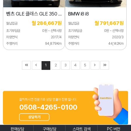
벤츠
GLE 클래스 GLE 350 d
BMW
i8 i8
4MATIC 쿠페
월 286,667원
월 791,667원
월납입금
월납입금
초기부담금
0원 ~ 선택사항
초기부담금
0원 ~ 선택사항
차량연식
2017/4
차량연식
2020/3
주행거리
94,879Km
주행거리
44,142Km
1
2
3
4
5
0508-4265-0100
판매상담
구매상담
스마트 검색
PC 버전