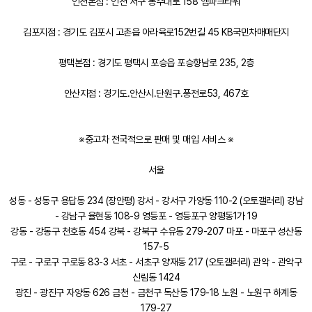
인천본점 : 인천 서구 봉수대로 158 엠파크타워
김포지점 : 경기도 김포시 고촌읍 아라육로152번길 45 KB국민차매매단지
평택본점 : 경기도 평택시 포승읍 포승향남로 235, 2층
안산지점 : 경기도.안산시.단원구.풍전로53, 467호
※중고차 전국적으로 판매 및 매입 서비스 ※
서울
성동 - 성동구 용답동 234 (장안평) 강서 - 강서구 가양동 110-2 (오토갤러리) 강남
- 강남구 율현동 108-9 영등포 - 영등포구 양평동1가 19
강동 - 강동구 천호동 454 강북 - 강북구 수유동 279-207 마포 - 마포구 성산동
157-5
구로 - 구로구 구로동 83-3 서초 - 서초구 양재동 217 (오토갤러리) 관악 - 관악구
신림동 1424
광진 - 광진구 자양동 626 금천 - 금천구 독산동 179-18 노원 - 노원구 하계동
179-27