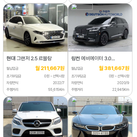
현대
그랜저 2.5 르블랑
링컨
에비에이터 3.0
블랙라벨 AWD
월 211,667원
월 381,667원
월납입금
월납입금
초기부담금
0원 ~ 선택사항
초기부담금
0원 ~ 선택사항
차량연식
2022/7
차량연식
2020/9
주행거리
55,615Km
주행거리
22,945Km