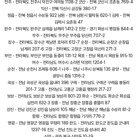
전주 - 전라북도 전주시 덕진구 여의동 1138-2 군산 - 전북 군산시 조촌동 769-4
익산 - 전북 익산시 금강동 380-17
정읍 - 전북 정읍시 수성동 922 남원 - 전북 남원시 월락동 620-1 김제 - 전북
김제시 요촌동 47
완주 - 전라북도 완주군 삼례읍 삼례리 1412-2 진안 - 경기 화성시 병점동 844-4
무주 - 전라북도 무주군 무주읍 당산리 707-2
장수 - 전라북도 장수군 계남면 호덕리 612-7 순창 - 전라북도 순창군 순창읍
남계리 207-6 고창 - 전라북도 고창군 고창읍 덕산리 271-3
부안 - 전라북도 부안군 부안읍 동중리 131-12 목포 - 전남 목포시 옥암동 915-10
여수 - 전라남도 여수시 소라면 덕양리 1204-1
순천 - 전남 순천시 조례동 606-1 나주 - 전남 나주시 성북동 135 광양 - 전남
광양시 중동 1316-2
곡성 - 전남 곡성군 곡성읍 읍내리 396 구례 - 전라남도 구례군 구례읍 봉동리
201-7 고흥 - 전라남도 고흥군 고흥읍 행정리 217-27
보성 - 전라남도 보성군 보성읍 보성리 801-23 화순 - 전라남도 화순군 화순읍
삼천리 632-3 장흥 - 전남 장흥군 장흥읍 충열리 87
강진 - 전남 강진군 강진읍 남성리 105 해남 - 전남 해남군 해남읍 수성리 81-2
함평 - 전라남도 함평군 함평읍 기각리 776-2
영광 - 전남 영광군 영광읍 무령리 189 완도 - 전라남도 완도군 완도읍 군내리
1237-16 진도 - 전남 진도군 진도읍 성내리 40
신안 - 광주 북구 신안동 10-19