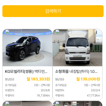
KG모빌리티(쌍용)
액티언
소형화물
내장탑(하이) 1.0톤/
2WD S9
킹캡/초장축/플러스형
월 193,333원
월 135,000원
월납입금
월납입금
초기부담금
0원 ~ 선택사항
초기부담금
0원 ~ 선택사항
차량연식
2024/9
차량연식
2022/4
주행거리
74,739Km
주행거리
47,772Km