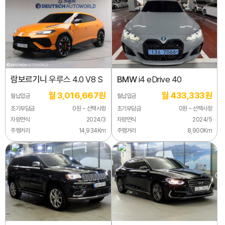
람보르기니
우루스 4.0 V8 S
BMW
i4 eDrive 40
월 3,016,667원
월 433,333원
월납입금
월납입금
초기부담금
0원 ~ 선택사항
초기부담금
0원 ~ 선택사항
차량연식
2024/3
차량연식
2024/5
주행거리
14,934Km
주행거리
8,900Km