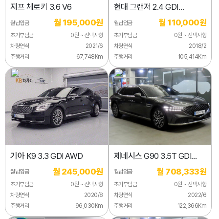
지프
체로키 3.6 V6
현대
그랜저 2.4 GDI
프리미엄
월 195,000원
월 110,000원
월납입금
월납입금
초기부담금
0원 ~ 선택사항
초기부담금
0원 ~ 선택사항
차량연식
2021/6
차량연식
2018/2
주행거리
67,748Km
주행거리
105,414Km
기아
K9 3.3 GDI AWD
제네시스
G90 3.5T GDI
AWD
월 245,000원
월 708,333원
월납입금
월납입금
초기부담금
0원 ~ 선택사항
초기부담금
0원 ~ 선택사항
차량연식
2020/8
차량연식
2022/6
주행거리
96,030Km
주행거리
122,366Km