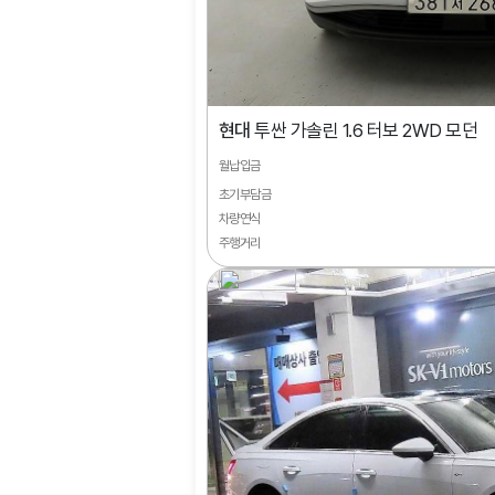
현대
투싼 가솔린 1.6 터보 2WD 모던
월납입금
초기부담금
차량연식
주행거리