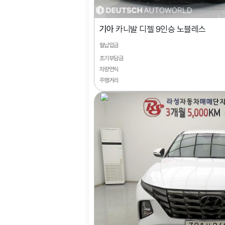
기아
카니발 디젤 9인승 노블레스
월납입금
초기부담금
차량연식
주행거리