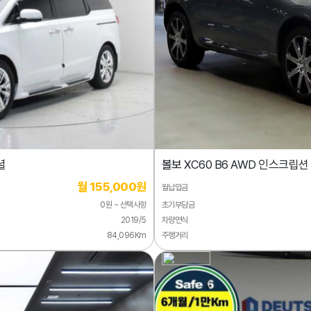
셜
볼보
XC60 B6 AWD 인스크립션
월 155,000원
월납입금
0원 ~ 선택사항
초기부담금
2019/5
차량연식
84,096Km
주행거리