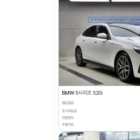
BMW
5시리즈 520i
월납입금
초기부담금
차량연식
주행거리