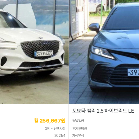
토요타
캠리 2.5 하이브리드 LE
월 256,667원
월납입금
0원 ~ 선택사항
초기부담금
2021/4
차량연식