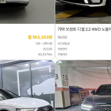
기아
쏘렌토 디젤 2.2 4WD 노블
월 163,333원
월납입금
0원 ~ 선택사항
초기부담금
2022/6
차량연식
83,457Km
주행거리