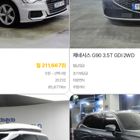
제네시스
G90 3.5T GDI 2WD
월 211,667원
월납입금
0원 ~ 선택사항
초기부담금
2021/2
차량연식
85,877Km
주행거리