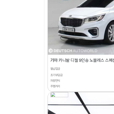
기아
카니발 디젤 9인승 노블레스 스페
월납입금
초기부담금
차량연식
주행거리