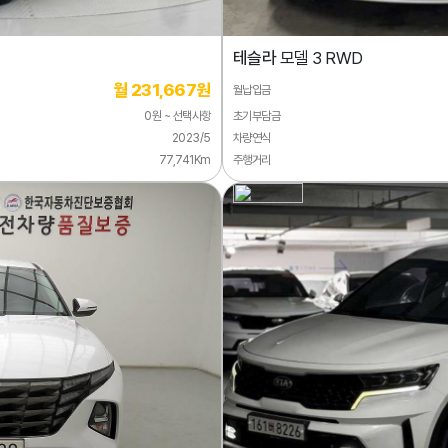
테슬라
모델 3 RWD
월 231,667원
월납입금
0원 ~ 선택사항
초기부담금
2023/5
차량연식
77,741Km
주행거리