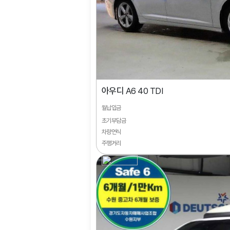
아우디
A6 40 TDI
월납입금
초기부담금
차량연식
주행거리