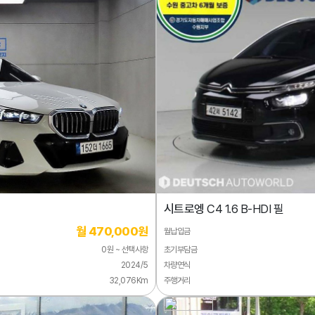
시트로엥
C4 1.6 B-HDI 필
월 470,000원
월납입금
0원 ~ 선택사항
초기부담금
2024/5
차량연식
32,076Km
주행거리